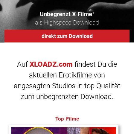
Unbegrenzt X Filme
*
als Highspeed Download
direkt zum Download
Auf
XLOADZ.com
findest Du die
aktuellen Erotikfilme von
angesagten Studios in top Qualität
zum unbegrenzten Download.
Top-Filme