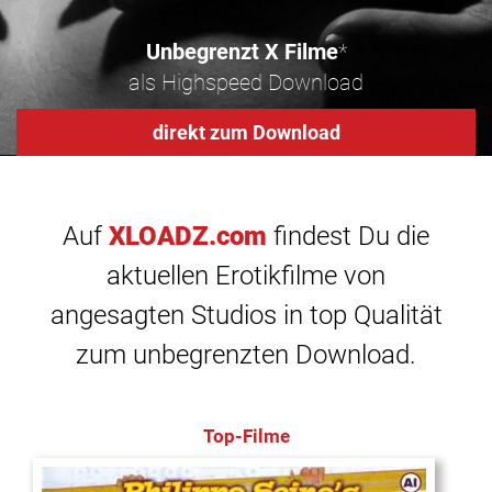
Unbegrenzt X Filme
*
als Highspeed Download
direkt zum Download
Auf
XLOADZ.com
findest Du die
aktuellen Erotikfilme von
angesagten Studios in top Qualität
zum unbegrenzten Download.
Top-Filme