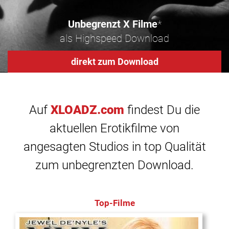
Unbegrenzt X Filme
*
als Highspeed Download
direkt zum Download
Auf
XLOADZ.com
findest Du die
aktuellen Erotikfilme von
angesagten Studios in top Qualität
zum unbegrenzten Download.
Top-Filme