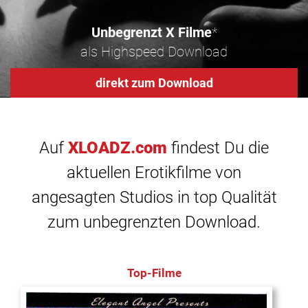
Unbegrenzt X Filme
*
als Highspeed Download
direkt zum Download
Auf
XLOADZ.com
findest Du die
aktuellen Erotikfilme von
angesagten Studios in top Qualität
zum unbegrenzten Download.
Top-Filme